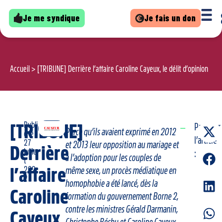
Je me syndique
Je fais un don
Accueil
>
[TRIBUNE] Derrière l’affaire Caroline Cayeux, le délit d’opinion
Publi
[TRIBUNE]
Partager
Parce qu’ils avaient exprimé en 2012
é le
l’article
27
et 2013 leur opposition au mariage et
Derrière
juille
:
à l’adoption pour les couples de
t
l’affaire
202
même sexe, un procès médiatique en
2
homophobie a été lancé, dès la
Caroline
formation du gouvernement Borne 2,
contre les ministres Gérald Darmanin,
Cayeux,