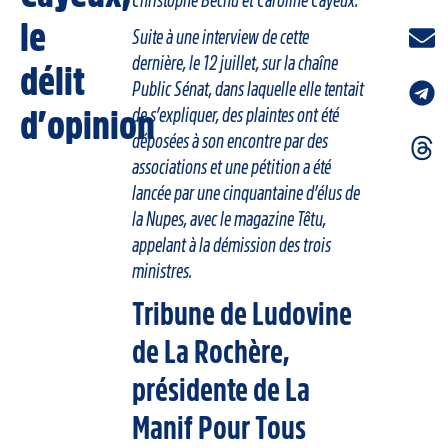
Christophe Béchu et Caroline Cayeux.
le
Suite à une interview de cette
dernière, le 12 juillet, sur la chaîne
délit
Public Sénat, dans laquelle elle tentait
d’opinion
de s’expliquer, des plaintes ont été
déposées à son encontre par des
associations et une pétition a été
lancée par une cinquantaine d’élus de
la Nupes, avec le magazine Têtu,
appelant à la démission des trois
ministres.
Tribune de Ludovine
de La Rochère,
présidente de La
Manif Pour Tous