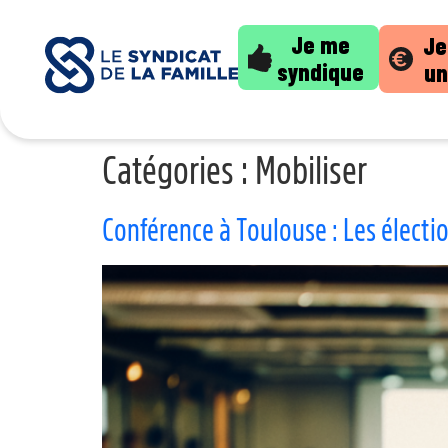
Je me
Je
syndique
un
Catégories :
Mobiliser
Conférence à Toulouse : Les électi