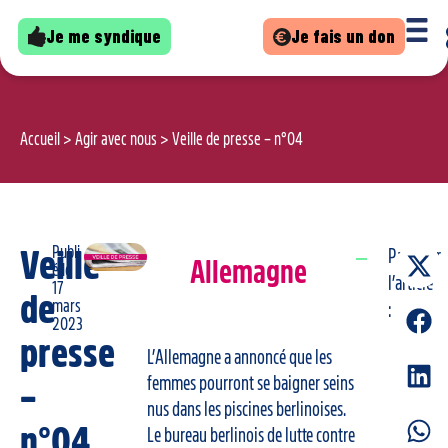
Je me syndique
Je fais un don
Accueil
>
Agir avec nous
>
Veille de presse – n°04
Publi
Veille
Partager
Allemagne
é le
l’article
17
de
mars
:
2023
presse
L’Allemagne a annoncé que les
femmes pourront se baigner seins
–
nus dans les piscines berlinoises.
n°04
Le bureau berlinois de lutte contre