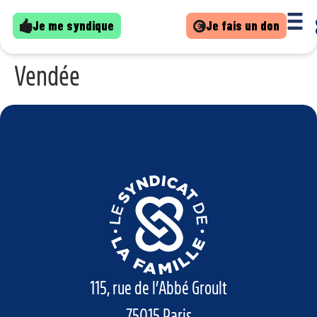
Je me syndique
Je fais un don
Vendée
115, rue de l’Abbé Groult
75015 Paris