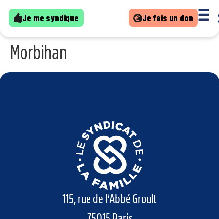
Je me syndique
Je fais un don
Morbihan
115, rue de l’Abbé Groult
75015 Paris