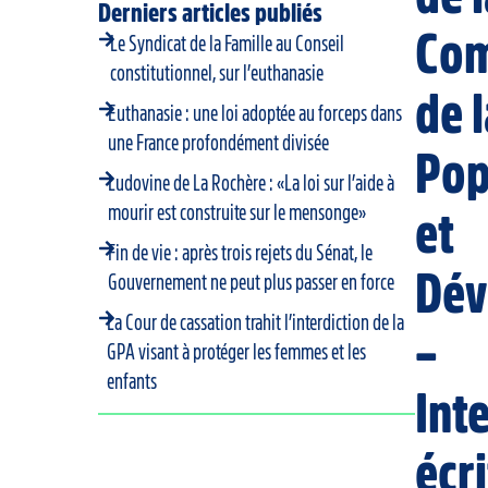
Derniers articles publiés
Com
Le Syndicat de la Famille au Conseil
constitutionnel, sur l’euthanasie
de 
Euthanasie : une loi adoptée au forceps dans
une France profondément divisée
Pop
Ludovine de La Rochère : «La loi sur l’aide à
mourir est construite sur le mensonge»
et
Fin de vie : après trois rejets du Sénat, le
Dév
Gouvernement ne peut plus passer en force
La Cour de cassation trahit l’interdiction de la
–
GPA visant à protéger les femmes et les
enfants
Int
écr