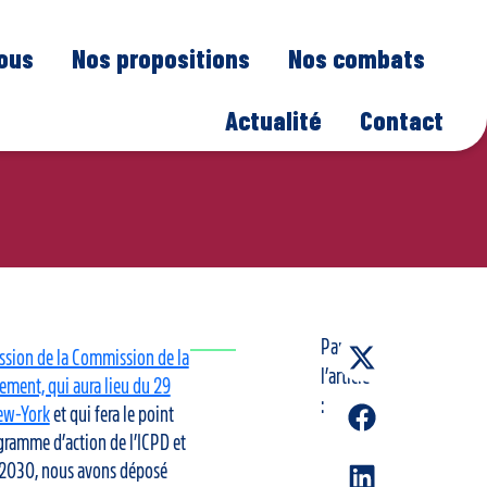
nous
Nos propositions
Nos combats
Actualité
Contact
Partager
ssion de la Commission de la
l’article
ment, qui aura lieu du 29
:
New-York
et qui fera le point
gramme d’action de l’ICPD et
a 2030, nous avons déposé