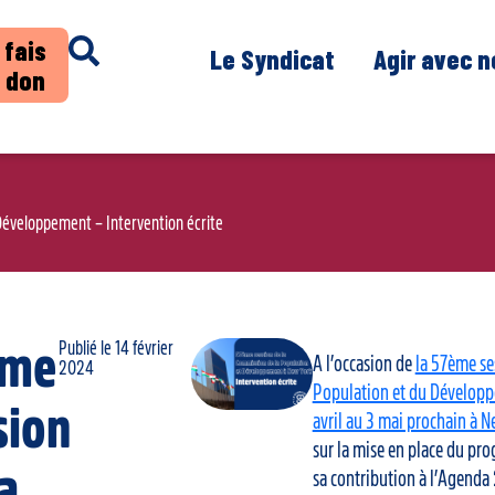
 fais
Le Syndicat
Agir avec 
 don
Développement – Intervention écrite
Publié le
14 février
ème
A l’occasion de
la 57ème se
2024
Population et du Développe
sion
avril au 3 mai prochain à 
sur la mise en place du pro
la
sa contribution à l’Agend