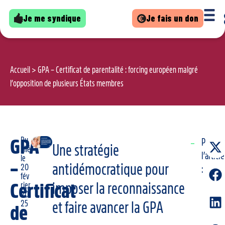
Je me syndique
Je fais un don
Accueil
>
GPA – Certificat de parentalité : forcing européen malgré
l’opposition de plusieurs États membres
Pu
GPA
Partage
Une stratégie
blié
l’article
le
–
antidémocratique pour
20
:
fév
imposer la reconnaissance
Certificat
rier
20
25
et faire avancer la GPA
de