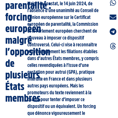
parentalité :
Malgré le constat, le 14 juin 2024, de
l’absence d’une unanimité au Conseil de
forcing
l’Union européenne sur le Certificat
européen de parentalité, la Commission
européen
et le Parlement européen cherchent de
malgré
nouveau à imposer ce dispositif
controversé. Celui-ci vise à reconnaître
l’opposition
automatiquement les filiations établies
dans d’autres États membres, y compris
de
celles revendiquées à l’issue d’une
gestation pour autrui (GPA), pratique
plusieurs
interdite en France et dans plusieurs
États
autres pays européens. Mais les
promoteurs du texte reviennent à la
membres
charge pour tenter d’imposer ce
dispositif ou un équivalent. Un forcing
que dénonce vigoureusement le