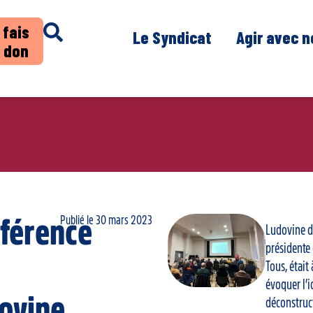
 fais
Le Syndicat
Agir avec 
 don
Publié le
30 mars 2023
férence
Ludovine d
présidente
Tous, était
évoquer l’i
ovine
déconstruc