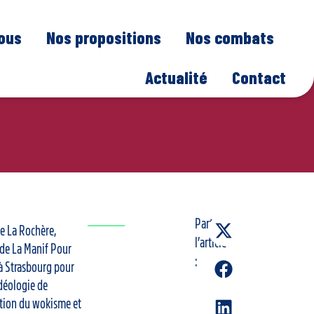
nous
Nos propositions
Nos combats
Actualité
Contact
Partager
e La Rochère,
l’article
 de La Manif Pour
:
 à Strasbourg pour
déologie de
tion du wokisme et