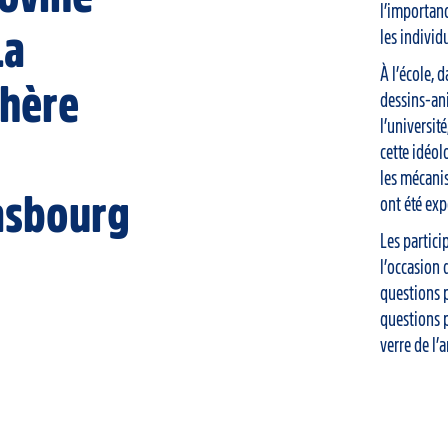
l’importanc
La
les individ
À l’école, d
hère
dessins-ani
l’universit
cette idéol
les mécan
asbourg
ont été exp
Les partici
l’occasion
questions 
questions 
verre de l’a