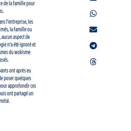
e de la famille pour
us.
ans l’entreprise, les
més, la famille ou
é, aucun aspect de
ogie n’a été ignoré et
ismes du wokisme
osés.
pants ont après eu
 de poser quelques
pour approfondir ces
puis ont partagé un
mitié.