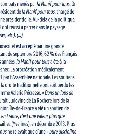
es combats menés par
la Manif pour tous
. On
président de
la Manif pour tous
, chargé de
e présidentielle. Au-delà de la politique,
T ont réussi à percer dans le paysage
ws, etc.). (…)
mosexuel est accepté par une grande
atant de septembre 2016, 62 % des Français
es années,
la Manif pour tous
a été à la
échec. La procréation médicalement
21 par l’Assemblée nationale. Les soutiens
a droite traditionnelle ont soit perdu les
comme Valérie Pécresse.
« Dans un laps de
surait Ludovine de La Rochère lors de la
égion Île-de-France a été un soutien de
e en France, c’est une valeur plus que
ersailles (Yvelines), en décembre 2013. Plus
tous
ne relevait que d’une
« pure discipline