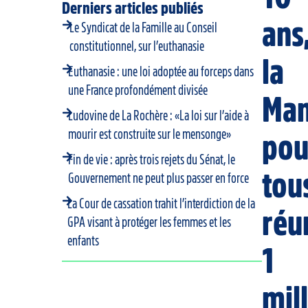
Derniers articles publiés
ans
Le Syndicat de la Famille au Conseil
constitutionnel, sur l’euthanasie
la
Euthanasie : une loi adoptée au forceps dans
une France profondément divisée
Man
Ludovine de La Rochère : «La loi sur l’aide à
mourir est construite sur le mensonge»
pou
Fin de vie : après trois rejets du Sénat, le
tou
Gouvernement ne peut plus passer en force
La Cour de cassation trahit l’interdiction de la
réu
GPA visant à protéger les femmes et les
enfants
1
mil