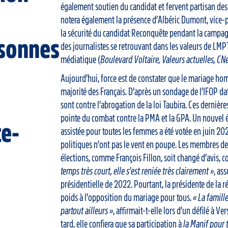
également soutien du candidat et fervent partisan d
notera également la présence d’Albéric Dumont, vice-
la sécurité du candidat Reconquête pendant la campagn
sonnes
des journalistes se retrouvant dans les valeurs de LMP
médiatique (
Boulevard Voltaire, Valeurs actuelles, CNe
Aujourd’hui, force est de constater que le mariage ho
majorité des Français. D’après un sondage de l’IFOP d
sont contre l’abrogation de la loi Taubira. Ces dernièr
pointe du combat contre la PMA et la GPA. Un nouvel 
te-
assistée pour toutes les femmes a été votée en juin 20
politiques n’ont pas le vent en poupe. Les membres de l
élections, comme François Fillon, soit changé d’avis, 
temps très court, elle s’est reniée très clairement »
, as
présidentielle de 2022. Pourtant, la présidente de la r
poids à l’opposition du mariage pour tous.
« La famill
partout ailleurs »
, affirmait-t-elle lors d’un défilé à V
tard, elle confiera que sa participation à
la Manif pour 