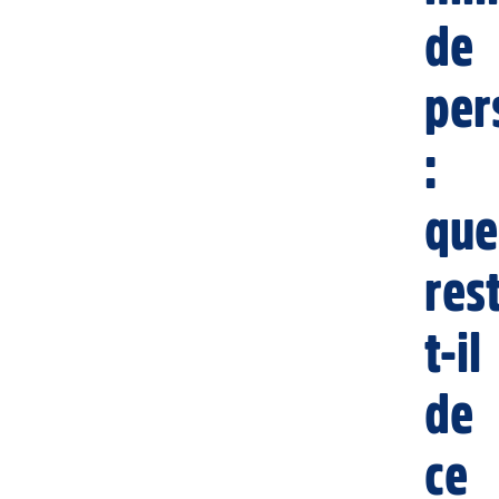
de
per
:
que
res
t-il
de
ce