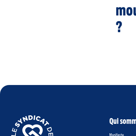
mo
?
Qui somm
Manifeste