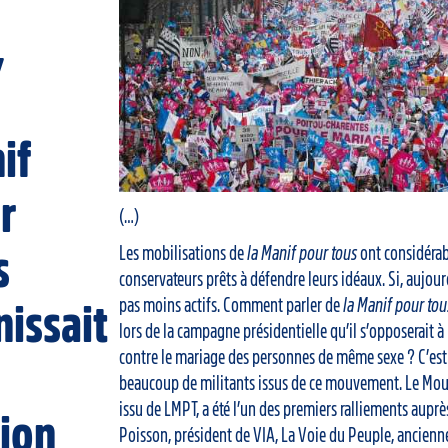
,
if
r
(…)
Les mobilisations de
la Manif pour tous
ont considéra
s
conservateurs prêts à défendre leurs idéaux. Si, aujourd
pas moins actifs. Comment parler de
la Manif pour tou
nissait
lors de la campagne présidentielle qu’il s’opposerait à 
contre le mariage des personnes de même sexe ? C’est a
beaucoup de militants issus de ce mouvement. Le Mo
issu de LMPT, a été l’un des premiers ralliements aupr
lion
Poisson, président de VIA, La Voie du Peuple, ancien