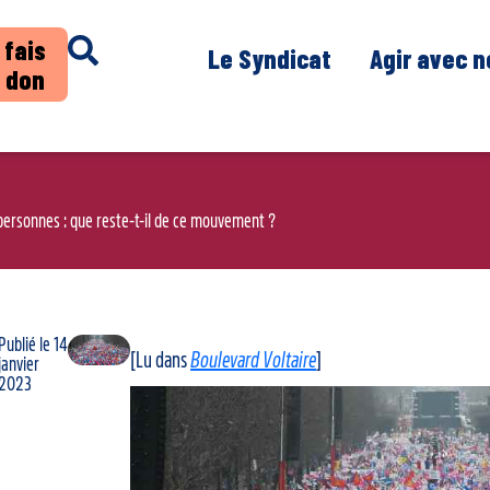
 fais
Le Syndicat
Agir avec 
 don
de personnes : que reste-t-il de ce mouvement ?
Publié le
14
[Lu dans
Boulevard Voltaire
]
janvier
2023