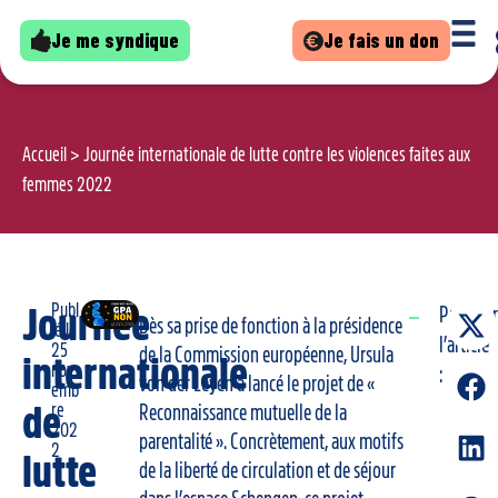
Je me syndique
Je fais un don
Accueil
>
Journée internationale de lutte contre les violences faites aux
femmes 2022
Publ
Journée
Partager
Dès sa prise de fonction à la présidence
ié le
l’article
25
de la Commission européenne, Ursula
internationale
nov
:
von der Leyen a lancé le projet de «
emb
de
re
Reconnaissance mutuelle de la
202
parentalité ». Concrètement, aux motifs
2
lutte
de la liberté de circulation et de séjour