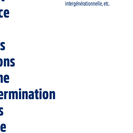
intergénérationnelle, etc.
ce
s
ons
ne
ermination
s
le