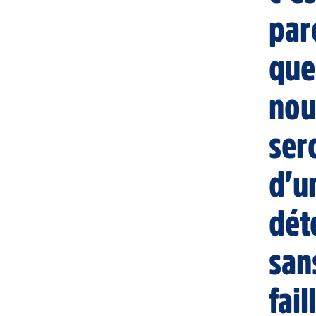
par
que
nou
ser
d’u
dét
san
fail