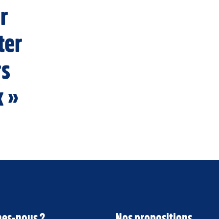
r
ter
rs
x »
es-nous ?
Nos propositions