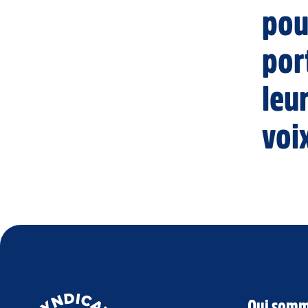
pou
por
leu
voi
Qui somm