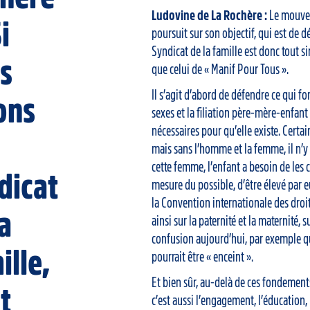
Ludovine de La Rochère :
Le mouvem
Si
poursuit sur son objectif, qui est de 
Syndicat de la famille est donc tout 
s
que celui de « Manif Pour Tous ».
Il s’agit d’abord de défendre ce qui fo
ons
sexes et la filiation père-mère-enfant
nécessaires pour qu’elle existe. Certai
mais sans l’homme et la femme, il n’y
cette femme, l’enfant a besoin de les co
dicat
mesure du possible, d’être élevé par e
la Convention internationale des droit
la
ainsi sur la paternité et la maternité, 
confusion aujourd’hui, par exemple
ille,
pourrait être « enceint ».
Et bien sûr, au-delà de ces fondement
t
c’est aussi l’engagement, l’éducation, 