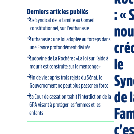
: « 
Derniers articles publiés
Le Syndicat de la Famille au Conseil
nou
constitutionnel, sur l’euthanasie
Euthanasie : une loi adoptée au forceps dans
cré
une France profondément divisée
Ludovine de La Rochère : «La loi sur l’aide à
le
mourir est construite sur le mensonge»
Syn
Fin de vie : après trois rejets du Sénat, le
Gouvernement ne peut plus passer en force
de 
La Cour de cassation trahit l’interdiction de la
GPA visant à protéger les femmes et les
Fam
enfants
c’es