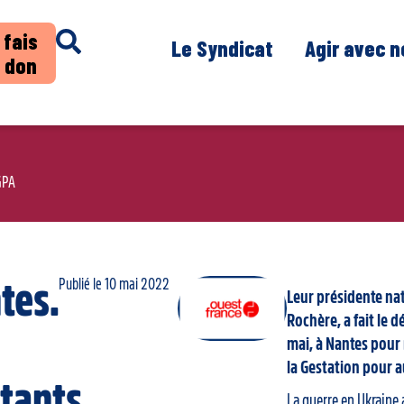
 fais
Le Syndicat
Agir avec 
 don
 GPA
Publié le
10 mai 2022
tes.
Leur présidente nat
Rochère, a fait le 
mai, à Nantes pour 
la Gestation pour a
itants
La guerre en Ukraine 