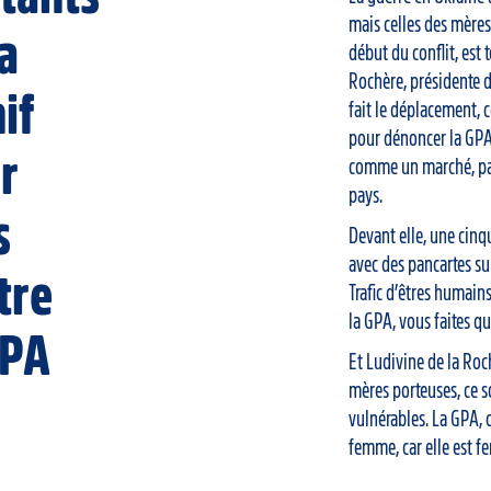
mais celles des mères
la
début du conflit, est t
Rochère, présidente d
if
fait le déplacement, 
pour dénoncer la GPA,
r
comme un marché, pa
pays.
s
Devant elle, une cin
avec des pancartes sur 
tre
Trafic d’êtres humain
la GPA, vous faites qu
GPA
Et Ludivine de la Roc
mères porteuses, ce 
vulnérables. La GPA, c
femme, car elle est f