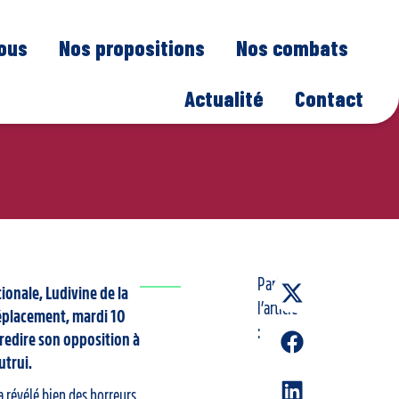
nous
Nos propositions
Nos combats
Actualité
Contact
Partager
ionale, Ludivine de la
l’article
déplacement, mardi 10
:
redire son opposition à
utrui.
a révélé bien des horreurs,