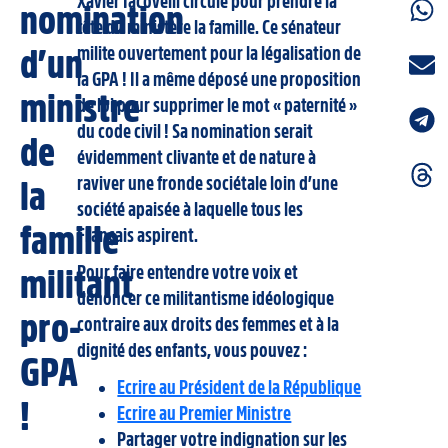
Xavier Iacovelli circule pour prendre la
nomination
tête du ministère la famille. Ce sénateur
milite ouvertement pour la légalisation de
d’un
la GPA ! Il a même déposé une proposition
ministre
de loi pour supprimer le mot « paternité »
du code civil ! Sa nomination serait
de
évidemment clivante et de nature à
raviver une fronde sociétale loin d’une
la
société apaisée à laquelle tous les
famille
Français aspirent.
Pour faire entendre votre voix et
militant
dénoncer ce militantisme idéologique
pro-
contraire aux droits des femmes et à la
dignité des enfants, vous pouvez :
GPA
Ecrire au Président de la République
!
Ecrire au Premier Ministre
Partager votre indignation sur les