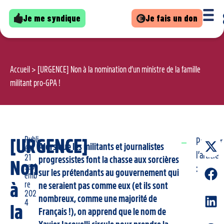
Je me syndique
Je fais un don
Accueil
>
[URGENCE] Non à la nomination d’un ministre de la famille
militant pro-GPA !
Publi
[URGENCE]
Partager
Alors que les militants et journalistes
é le
l’article
21
progressistes font la chasse aux sorcières
Non
sept
:
sur les prétendants au gouvernement qui
emb
à
re
ne seraient pas comme eux (et ils sont
202
nombreux, comme une majorité de
4
la
Français !), on apprend que le nom de