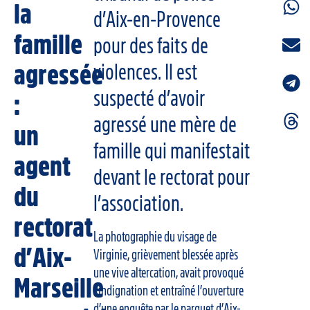
la
d’Aix-en-Provence
famille
pour des faits de
agressée
violences. Il est
suspecté d’avoir
:
agressé une mère de
un
famille qui manifestait
agent
devant le rectorat pour
du
l’association.
rectorat
La photographie du visage de
d’Aix-
Virginie, grièvement blessée après
une vive altercation, avait provoqué
Marseille
l’indignation et entraîné l’ouverture
d’une enquête par le parquet d’Aix-