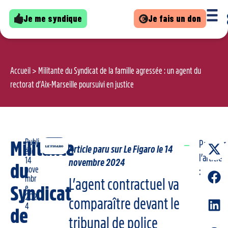
Je me syndique
Je fais un don
Accueil
>
Militante du Syndicat de la famille agressée : un agent du
rectorat d’Aix-Marseille poursuivi en justice
Publi
Militante
Partager
Article paru sur Le Figaro le 14
é le
l’article
14
novembre 2024
du
nove
:
mbr
L’agent contractuel va
Syndicat
e
202
comparaître devant le
4
de
tribunal de police