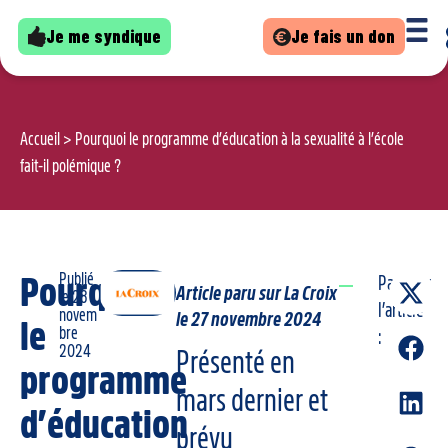
Je me syndique
Je fais un don
Accueil
>
Pourquoi le programme d’éducation à la sexualité à l’école
fait-il polémique ?
Publié
Pourquoi
Partager
Article paru sur La Croix
le
28
l’article
novem
le 27 novembre 2024
le
bre
:
2024
Présenté en
programme
mars dernier et
d’éducation
prévu