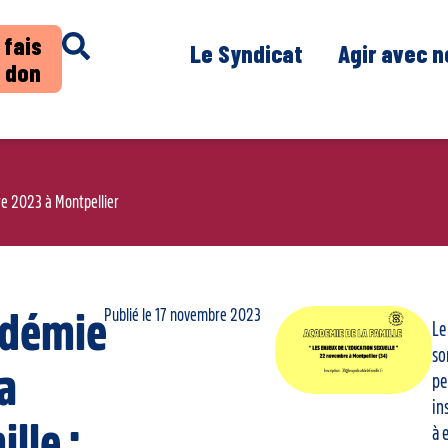
 fais
Le Syndicat
Agir avec 
 don
re 2023 à Montpellier
Publié le
17 novembre 2023
démie
Le 
so
la
pe
in
lle :
à 