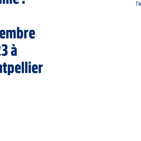
l’
vembre
3 à
tpellier