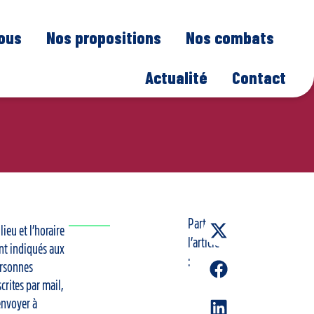
nous
Nos propositions
Nos combats
Actualité
Contact
Partager
lieu et l’horaire
l’article
nt indiqués aux
:
rsonnes
scrites par mail,
envoyer à