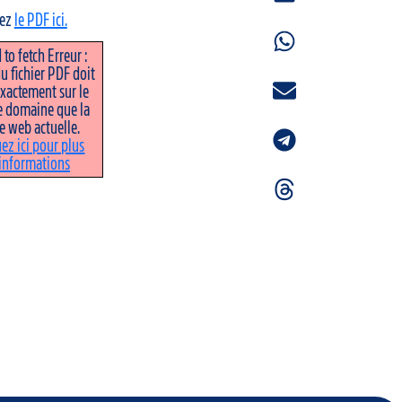
vez
le PDF ici.
 to fetch Erreur :
u fichier PDF doit
exactement sur le
 domaine que la
e web actuelle.
uez ici pour plus
informations