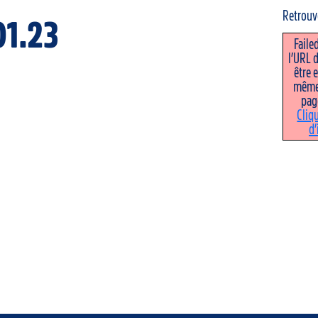
Retrou
01.23
Failed
l’URL d
être 
même
pag
Cliq
d’