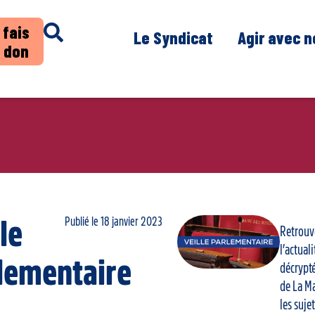
 fais
Le Syndicat
Agir avec 
 don
Publié le
18 janvier 2023
le
Retrouv
l’actual
lementaire
décrypté
de La Ma
les suje