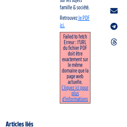
sur les sujets
famille & société.
Retrouvez
le PDF
ici.
Failed to fetch
Erreur : l’URL
du fichier PDF
doit être
exactement sur
le même
domaine que la
page web
actuelle.
Cliquez ici pour
plus
d’informations
Articles liés