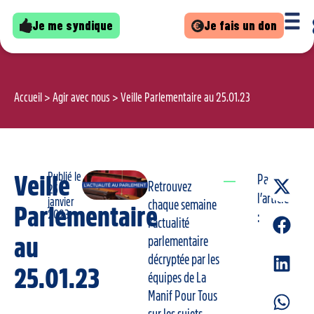
Je me syndique
Je fais un don
Accueil
>
Agir avec nous
>
Veille Parlementaire au 25.01.23
Publié le
Veille
Partager
Retrouvez
25
l’article
janvier
chaque semaine
Parlementaire
2023
:
l’actualité
au
parlementaire
décryptée par les
25.01.23
équipes de La
Manif Pour Tous