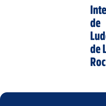
Int
de
Lud
de 
Roc