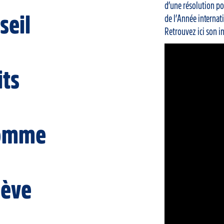
d’une résolution po
seil
de l’Année internati
Retrouvez ici son i
its
Homme
ève