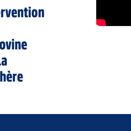
ervention
ovine
La
hère