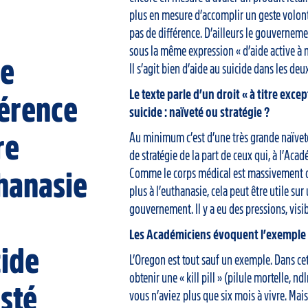
plus en mesure d’accomplir un geste volonta
pas de différence. D’ailleurs le gouvernem
sous la même expression « d’aide active à 
ie
Il s’agit bien d’aide au suicide dans les deu
Le texte parle d’un droit « à titre excep
férence
suicide : naïveté ou stratégie ?
re
Au minimum c’est d’une très grande naïveté
de stratégie de la part de ceux qui, à l’Aca
Comme le corps médical est massivement op
hanasie
plus à l’euthanasie, cela peut être utile sur
gouvernement. Il y a eu des pressions, vis
Les Académiciens évoquent l’exemple 
cide
L’Oregon est tout sauf un exemple. Dans cet
obtenir une « kill pill » (pilule mortelle, 
isté
vous n’aviez plus que six mois à vivre. Mai