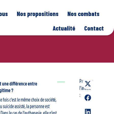
nous
Nos propositions
Nos combats
Actualité
Contact
Partager
t une différence entre
l’article
égitime ?
:
e fois c’est le même choix de société,
u suicide assisté, la personne est
Dans le cas de l’euthanasie, elle n’est