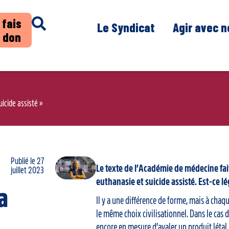
 fais
Le Syndicat
Agir avec 
 don
uicide assisté »
Publié le
27
Le texte de l’Académie de médecine fai
juillet 2023
euthanasie et suicide assisté. Est-ce l
a
Il y a une différence de forme, mais à chaqu
le même choix civilisationnel. Dans le cas d
encore en mesure d’avaler un produit létal. 