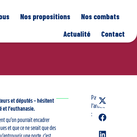
nous
Nos propositions
Nos combats
Actualité
Contact
Partager
eurs et députés – hésitent
l’article
é et l’euthanasie.
:
nt qu’on pourrait encadrer
ques et que ce ne serait que des
u’entrouvrir une porte, c’est