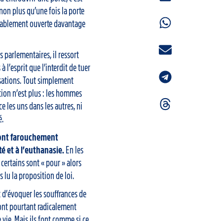
s non plus qu’une fois la porte
uctablement ouverte davantage
s parlementaires, il ressort
à l’esprit que l’interdit de tuer
isations. Tout simplement
ation n’est plus : les hommes
e les uns dans les autres, ni
é.
sont farouchement
té et à l’euthanasie.
En les
certains sont « pour » alors
 lu la proposition de loi.
 d’évoquer les souffrances de
s ont pourtant radicalement
 vie. Mais ils font comme si ce