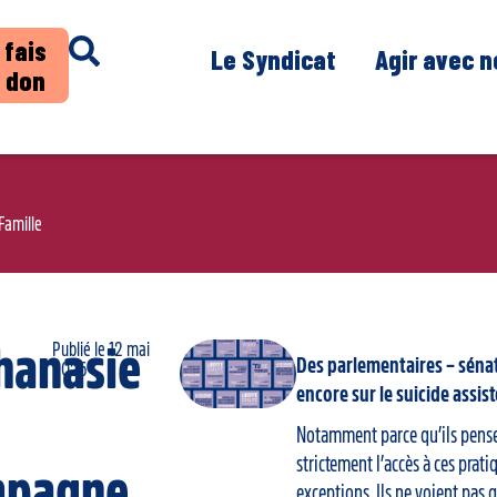
 fais
Le Syndicat
Agir avec 
 don
Famille
Publié le
12 mai
hanasie
Des parlementaires – sénat
2026
encore sur le suicide assist
Notamment parce qu’ils pense
strictement l’accès à ces prati
mpagne
exceptions. Ils ne voient pas q