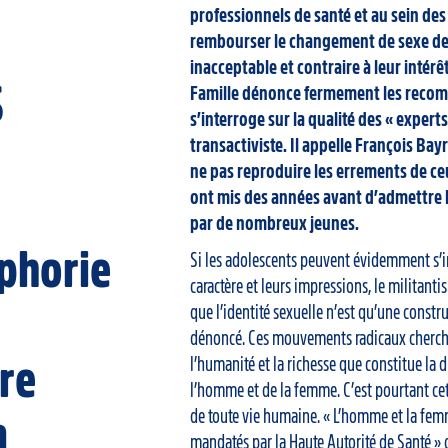
professionnels de santé et au sein des 
rembourser le changement de sexe des
inacceptable et contraire à leur intérê
S
Famille dénonce fermement les reco
s’interroge sur la qualité des « experts
transactiviste. Il appelle François Ba
ne pas reproduire les errements de ce
ont mis des années avant d’admettre 
par de nombreux jeunes.
phorie
Si les adolescents peuvent évidemment s’in
caractère et leurs impressions, le militantis
que l’identité sexuelle n’est qu’une constru
dénoncé. Ces mouvements radicaux cherchen
l’humanité et la richesse que constitue la 
re
l’homme et de la femme. C’est pourtant cett
de toute vie humaine. « L’homme et la fem
a
mandatés par la Haute Autorité de Santé »