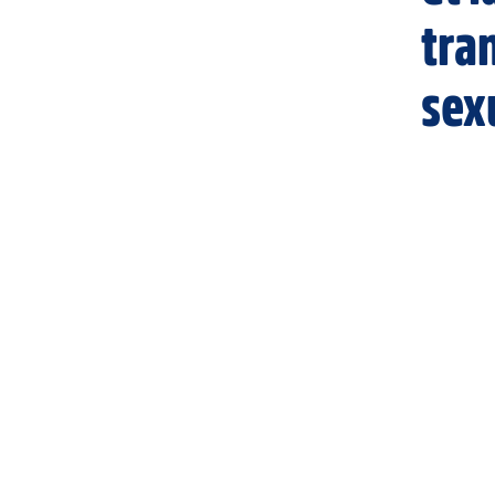
tra
sex