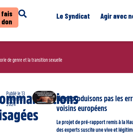
 fais
Le Syndicat
Agir avec 
 don
ie de genre et la transition sexuelle
Publié le
13
ommandations
Ne reproduisons pas les er
décembre
2024
voisins européens
isagées
L
e projet de pré-rapport remis à la Ha
des experts suscite une vive et légiti