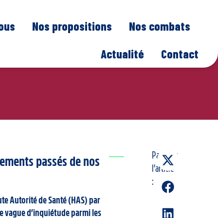
nous
Nos propositions
Nos combats
Actualité
Contact
Partager
rements passés de nos
l’article
:
ute Autorité de Santé (HAS) par
me vague d’inquiétude parmi les