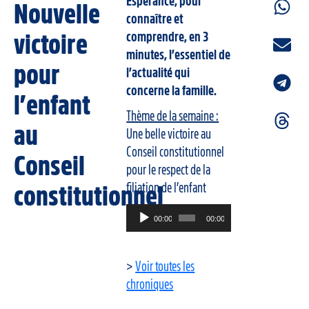
Espérance, pour
Nouvelle
connaître et
comprendre, en 3
victoire
minutes, l’essentiel de
pour
l’actualité qui
concerne la famille.
l’enfant
Thème de la semaine :
au
Une belle victoire au
Conseil constitutionnel
Conseil
pour le respect de la
filiation de l’enfant
constitutionnel
Lecteur
00:00
00:00
audio
>
Voir toutes les
chroniques