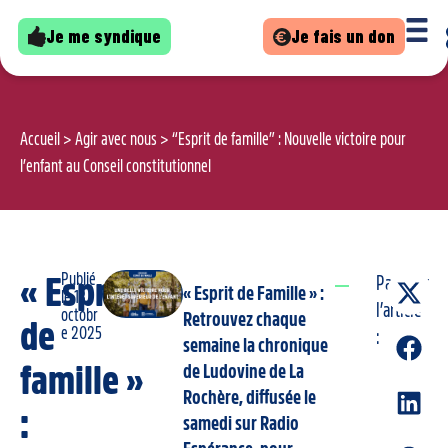
Je me syndique
Je fais un don
Accueil
>
Agir avec nous
>
“Esprit de famille” : Nouvelle victoire pour
l’enfant au Conseil constitutionnel
Publié
« Esprit
Partager
« Esprit de Famille » :
le
13
l’article
octobr
Retrouvez chaque
de
e 2025
:
semaine la chronique
famille »
de Ludovine de La
Rochère, diffusée le
:
samedi sur Radio