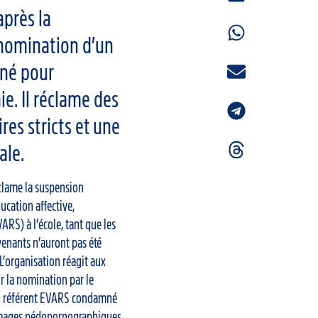
après la
 nomination d’un
né pour
e. Il réclame des
ires stricts et une
ale.
éclame la suspension
ucation affective,
VARS) à l’école, tant que les
rvenants n’auront pas été
L’organisation réagit aux
r la nomination par le
un référent EVARS condamné
images pédopornographiques.