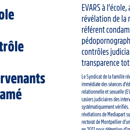
EVARS à l’école, 
ole
révélation de la
référent condam
pédopornographi
trôle
contrôles judicia
transparence tot
ervenants
Le Syndicat de la famille r
immédiate des séances d’éd
lamé
relationnelle et sexuelle (E
casiers judiciaires des inte
systématiquement vérifiés. 
révélations de Mediapart su
rectorat de Montpellier d’
en 2011 pour détention d’