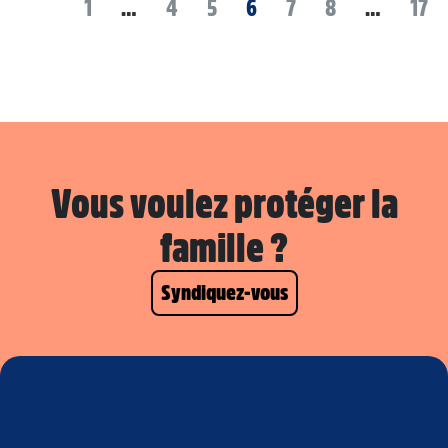
1
…
4
5
6
7
8
…
17
Vous voulez protéger la
famille ?
Syndiquez-vous