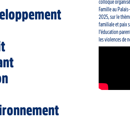
colloque organisé
Famille au Palais
eloppement
2025, sur le thèm
familiale et paix
l’éducation paren
les violences de n
it
ant
on
ironnement