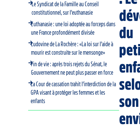
Le Syndicat de la Famille au Conseil
dév
constitutionnel, sur l’euthanasie
Euthanasie : une loi adoptée au forceps dans
du
une France profondément divisée
Ludovine de La Rochère : «La loi sur l’aide à
pet
mourir est construite sur le mensonge»
enf
Fin de vie : après trois rejets du Sénat, le
Gouvernement ne peut plus passer en force
sel
La Cour de cassation trahit l’interdiction de la
GPA visant à protéger les femmes et les
son
enfants
env