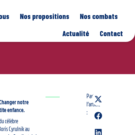
nous
Nos propositions
Nos combats
Actualité
Contact
Partager
 Changer notre
l’article
tite enfance.
:
du célèbre
oris Cyrulnik au