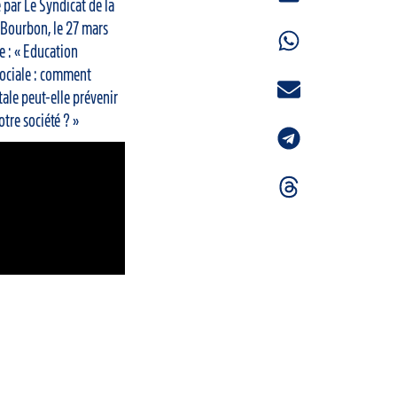
 par Le Syndicat de la
-Bourbon, le 27 mars
e : « Education
 sociale : comment
tale peut-elle prévenir
otre société ? »